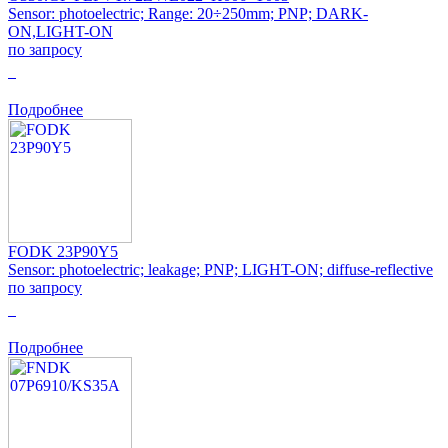
Sensor: photoelectric; Range: 20÷250mm; PNP; DARK-
ON,LIGHT-ON
по запросу
0
Подробнее
FODK 23P90Y5
Sensor: photoelectric; leakage; PNP; LIGHT-ON; diffuse-reflective
по запросу
0
Подробнее