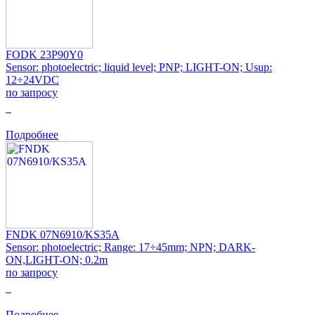
FODK 23P90Y0
Sensor: photoelectric; liquid level; PNP; LIGHT-ON; Usup:
12÷24VDC
по запросу
0
Подробнее
FNDK 07N6910/KS35A
Sensor: photoelectric; Range: 17÷45mm; NPN; DARK-
ON,LIGHT-ON; 0.2m
по запросу
0
Подробнее