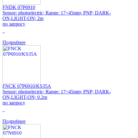
FNDK 07P6910
Sensor: photoelectric; Range: 17÷45mm; PNP; DARK-
ON,LIGHT-ON; 2m
по запросу
0
Подробнее
FNCK 07P6910/KS35A
Sensor: photoelectric; Range: 17÷45mm; PNP; DARK-
ON,LIGHT-ON; 0.2m
по запросу
0
Подробнее