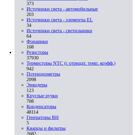
373
Источники света - автомобильные
203
Источники света - элементы EL
34
Источники света - светильники
64
Фонарики
108
Резисторы
37930
Термисторы NTC (с отрицат. темп. коэфф.)
942
Потенциометры
2098
Энкодеры
123
Круглые ручки
708
Конденсаторы
48114
Генераторы ВН
5
Кварцы и фильтры
2682