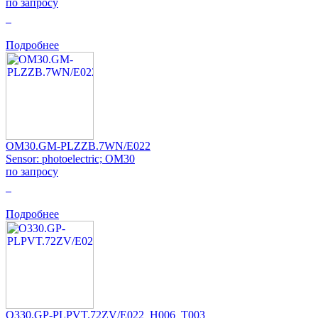
по запросу
0
Подробнее
OM30.GM-PLZZB.7WN/E022
Sensor: photoelectric; OM30
по запросу
0
Подробнее
O330.GP-PLPVT.72ZV/E022_H006_T003