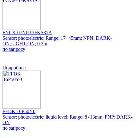
FNCK 07N6910/KS35A
Sensor: photoelectric; Range: 17÷45mm; NPN; DARK-
ON,LIGHT-ON; 0.2m
по запросу
0
Подробнее
FFDK 16P50Y0
Sensor: photoelectric; liquid level; Range: 8÷13mm; PNP; DARK-
ON
по запросу
0