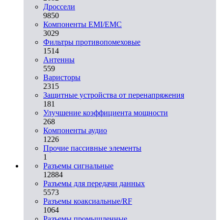
Дроссели
9850
Компоненты EMI/EMC
3029
Фильтры противопомеховые
1514
Антенны
559
Варисторы
2315
Защитные устройства от перенапряжения
181
Улучшение коэффициента мощности
268
Компоненты аудио
1226
Прочие пассивные элементы
1
Разъeмы сигнальные
12884
Разъeмы для передачи данных
5573
Разъeмы коаксиальные/RF
1064
Разъeмы промышленные