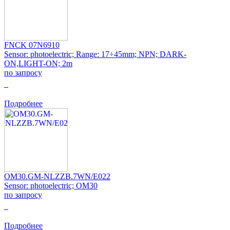
FNCK 07N6910
Sensor: photoelectric; Range: 17÷45mm; NPN; DARK-
ON,LIGHT-ON; 2m
по запросу
0
Подробнее
OM30.GM-NLZZB.7WN/E022
Sensor: photoelectric; OM30
по запросу
0
Подробнее