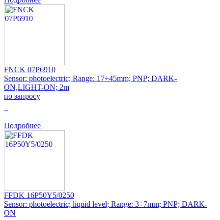
FNCK 07P6910
Sensor: photoelectric; Range: 17÷45mm; PNP; DARK-
ON,LIGHT-ON; 2m
по запросу
0
Подробнее
FFDK 16P50Y5/0250
Sensor: photoelectric; liquid level; Range: 3÷7mm; PNP; DARK-
ON