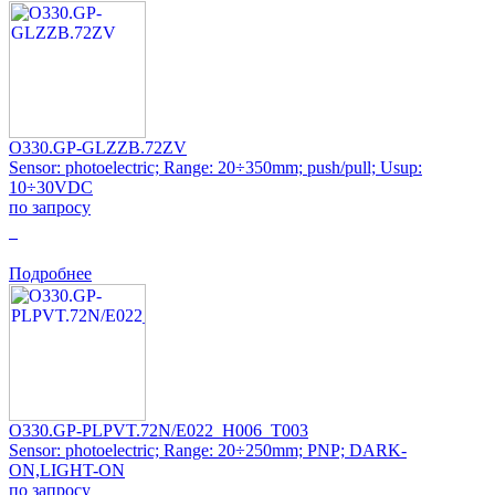
O330.GP-GLZZB.72ZV
Sensor: photoelectric; Range: 20÷350mm; push/pull; Usup:
10÷30VDC
по запросу
0
Подробнее
O330.GP-PLPVT.72N/E022_H006_T003
Sensor: photoelectric; Range: 20÷250mm; PNP; DARK-
ON,LIGHT-ON
по запросу