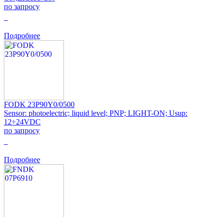
по запросу
0
Подробнее
FODK 23P90Y0/0500
Sensor: photoelectric; liquid level; PNP; LIGHT-ON; Usup:
12÷24VDC
по запросу
0
Подробнее