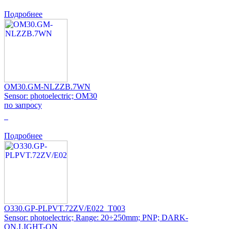
Подробнее
OM30.GM-NLZZB.7WN
Sensor: photoelectric; OM30
по запросу
0
Подробнее
O330.GP-PLPVT.72ZV/E022_T003
Sensor: photoelectric; Range: 20÷250mm; PNP; DARK-
ON,LIGHT-ON