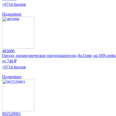
+6714 баллов
Подробнее
485008
Гнездо; цилиндрические предохранители; 8x31мм; на DIN-рейк
от 746 ₽
+6714 баллов
Подробнее
002520001