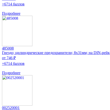
+6714 баллов
Подробнее
485008
Гнездо; цилиндрические предохранители; 8x31мм; на DIN-рейк
от 746 ₽
+6714 баллов
Подробнее
002520001