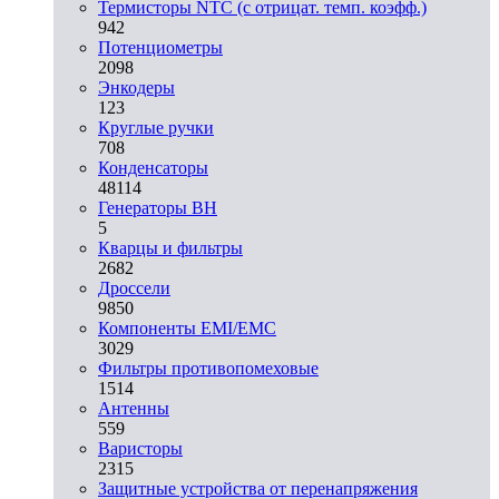
Термисторы NTC (с отрицат. темп. коэфф.)
942
Потенциометры
2098
Энкодеры
123
Круглые ручки
708
Конденсаторы
48114
Генераторы ВН
5
Кварцы и фильтры
2682
Дроссели
9850
Компоненты EMI/EMC
3029
Фильтры противопомеховые
1514
Антенны
559
Варисторы
2315
Защитные устройства от перенапряжения