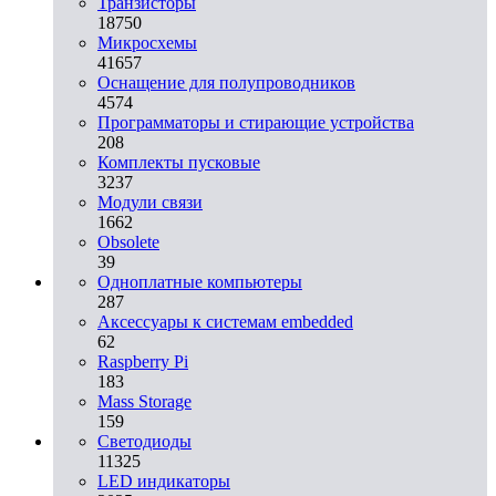
Транзисторы
18750
Микросхемы
41657
Оснащение для полупроводников
4574
Программаторы и стирающие устройства
208
Комплекты пусковые
3237
Модули связи
1662
Obsolete
39
Одноплатные компьютеры
287
Аксессуары к системам embedded
62
Raspberry Pi
183
Mass Storage
159
Светодиоды
11325
LED индикаторы