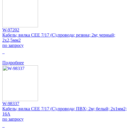
W-97202
Кабель; вилка CEE 7/17 (C),провода; резина; 2м; черный;
2x2,5мм2
по запросу
0
Подробнее
W-98337
Кабель; вилка CEE 7/17 (C),провода; ПВХ; 2м; белый; 2x1мм2;
16А
по запросу
0