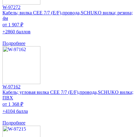
W-97272
Кабель; вилка CEE 7/7 (E/F),провода,SCHUKO вилка; резина;
4м
от 1 907 ₽
+2860 баллов
Подробнее
W-97162
Кабель; угловая вилка CEE 7/7 (E/F),провода,SCHUKO вилка;
ПВХ
от 1 368 ₽
+4104 балла
Подробнее