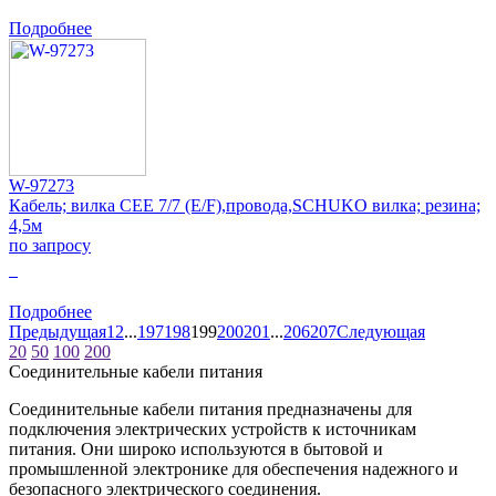
Подробнее
W-97273
Кабель; вилка CEE 7/7 (E/F),провода,SCHUKO вилка; резина;
4,5м
по запросу
0
Подробнее
Предыдущая
1
2
...
197
198
199
200
201
...
206
207
Следующая
20
50
100
200
Соединительные кабели питания
Соединительные кабели питания предназначены для
подключения электрических устройств к источникам
питания. Они широко используются в бытовой и
промышленной электронике для обеспечения надежного и
безопасного электрического соединения.