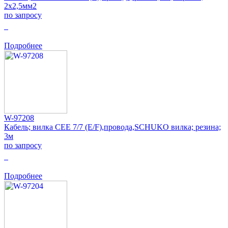
2x2,5мм2
по запросу
0
Подробнее
W-97208
Кабель; вилка CEE 7/7 (E/F),провода,SCHUKO вилка; резина;
3м
по запросу
0
Подробнее