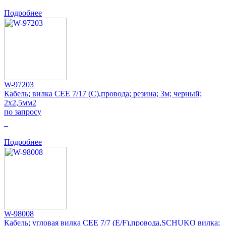
Подробнее
W-97203
Кабель; вилка CEE 7/17 (C),провода; резина; 3м; черный;
2x2,5мм2
по запросу
0
Подробнее
W-98008
Кабель; угловая вилка CEE 7/7 (E/F),провода,SCHUKO вилка;