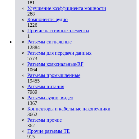
181
Улучшение коэффициента мощности
268
Компоненты аудио
1226
Прочие пассивные элементы
1
Разъeмы сигнальные
12884
Разъeмы для передачи данных
5573
Разъeмы коаксиальные/RF
1064
Разъeмы промышленные
19455
Разъeмы питания
7989
Разъeмы аудио, видео
1367
Коннекторы и кабельные наконечники
3662
Разъeмы прочие
362
Прочие разъемы TE
915