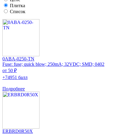
Плитка
Список
0ABA-0250-TN
Fuse: fuse; quick blow; 250mA; 32VDC; SMD; 0402
от 50 ₽
+74951 балл
Подробнее
ERBRD0R50X