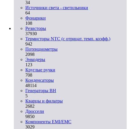
34
Источники света - светильники
64
Фонарики
108
Резисторы
37930
Термисторы NTC (с отрицат. темп. коэфф.)
942
Потенциометры
2098
Энкодеры
123
Круглые ручки
708
Конденсаторы
48114
Генераторы ВН
5
Кварцы и фильтры
2682
Дроссели
9850
Компоненты EMI/EMC
3029