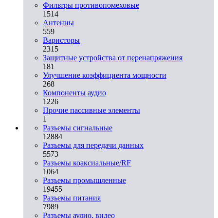
Фильтры противопомеховые
1514
Антенны
559
Варисторы
2315
Защитные устройства от перенапряжения
181
Улучшение коэффициента мощности
268
Компоненты аудио
1226
Прочие пассивные элементы
1
Разъeмы сигнальные
12884
Разъeмы для передачи данных
5573
Разъeмы коаксиальные/RF
1064
Разъeмы промышленные
19455
Разъeмы питания
7989
Разъeмы аудио, видео