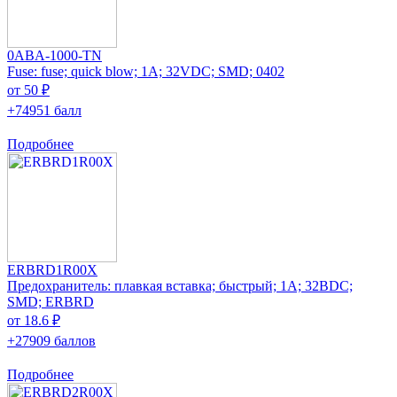
0ABA-1000-TN
Fuse: fuse; quick blow; 1A; 32VDC; SMD; 0402
от 50 ₽
+74951 балл
Подробнее
ERBRD1R00X
Предохранитель: плавкая вставка; быстрый; 1А; 32ВDC;
SMD; ERBRD
от 18.6 ₽
+27909 баллов
Подробнее