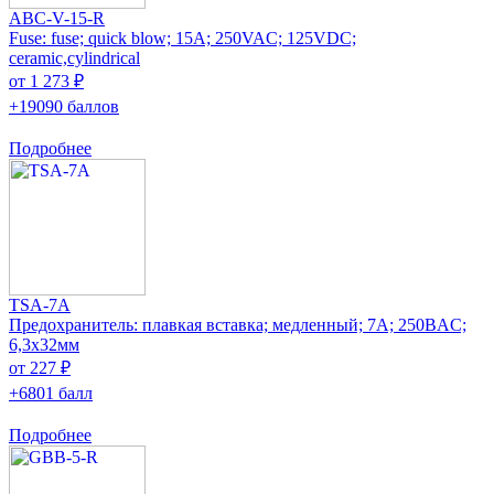
ABC-V-15-R
Fuse: fuse; quick blow; 15A; 250VAC; 125VDC;
ceramic,cylindrical
от 1 273 ₽
+19090 баллов
Подробнее
TSA-7A
Предохранитель: плавкая вставка; медленный; 7А; 250ВAC;
6,3x32мм
от 227 ₽
+6801 балл
Подробнее