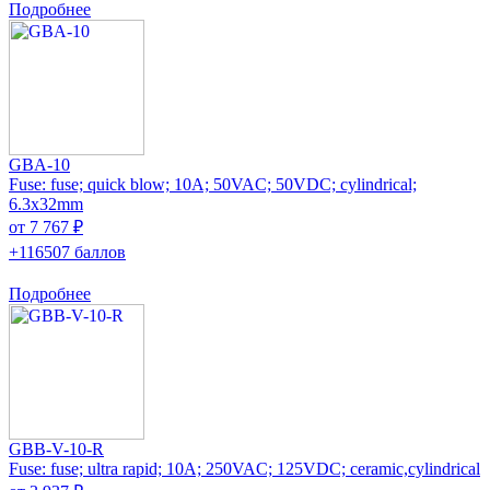
Подробнее
GBA-10
Fuse: fuse; quick blow; 10A; 50VAC; 50VDC; cylindrical;
6.3x32mm
от 7 767 ₽
+116507 баллов
Подробнее
GBB-V-10-R
Fuse: fuse; ultra rapid; 10A; 250VAC; 125VDC; ceramic,cylindrical