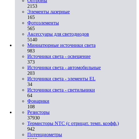
Оптроны
2153
Элементы лазерные
165
Фотоэлементы
565
Аксессуары для светодиодов
5140
Миниатюрные источники света
983
Источники света - освещение
373
Источники света - автомобильные
203
Источники света - элементы EL
34
Источники света - светильники
64
Фонарики
108
Резисторы
37930
Термисторы NTC (с отрицат. темп. коэфф.)
942
Потенциометры