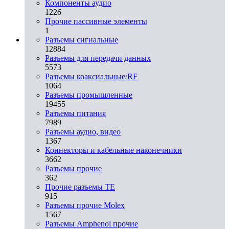
Компоненты аудио
1226
Прочие пассивные элементы
1
Разъeмы сигнальные
12884
Разъeмы для передачи данных
5573
Разъeмы коаксиальные/RF
1064
Разъeмы промышленные
19455
Разъeмы питания
7989
Разъeмы аудио, видео
1367
Коннекторы и кабельные наконечники
3662
Разъeмы прочие
362
Прочие разъемы TE
915
Разъемы прочие Molex
1567
Разъемы Amphenol прочие