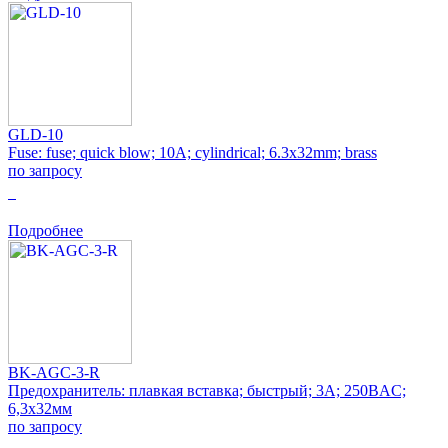
GLD-10
Fuse: fuse; quick blow; 10A; cylindrical; 6.3x32mm; brass
по запросу
0
Подробнее
BK-AGC-3-R
Предохранитель: плавкая вставка; быстрый; 3А; 250ВAC;
6,3x32мм
по запросу