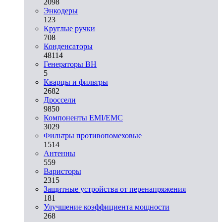
2098
Энкодеры
123
Круглые ручки
708
Конденсаторы
48114
Генераторы ВН
5
Кварцы и фильтры
2682
Дроссели
9850
Компоненты EMI/EMC
3029
Фильтры противопомеховые
1514
Антенны
559
Варисторы
2315
Защитные устройства от перенапряжения
181
Улучшение коэффициента мощности
268