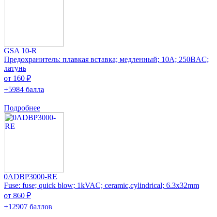
GSA 10-R
Предохранитель: плавкая вставка; медленный; 10А; 250ВAC;
латунь
от 160 ₽
+5984 балла
Подробнее
0ADBP3000-RE
Fuse: fuse; quick blow; 1kVAC; ceramic,cylindrical; 6.3x32mm
от 860 ₽
+12907 баллов