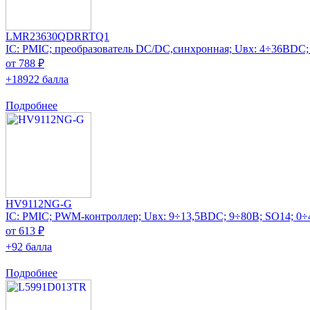
LMR23630QDRRTQ1
IC: PMIC; преобразователь DC/DC,синхронная; Uвх: 4÷36ВDC; 
от 788 ₽
+18922 балла
Подробнее
HV9112NG-G
IC: PMIC; PWM-контроллер; Uвх: 9÷13,5ВDC; 9÷80В; SO14; 0
от 613 ₽
+92 балла
Подробнее