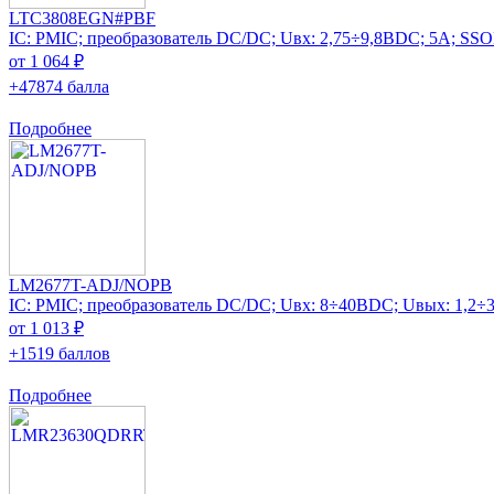
LTC3808EGN#PBF
IC: PMIC; преобразователь DC/DC; Uвх: 2,75÷9,8ВDC; 5А; SSOP
от 1 064 ₽
+47874 балла
Подробнее
LM2677T-ADJ/NOPB
IC: PMIC; преобразователь DC/DC; Uвх: 8÷40ВDC; Uвых: 1,2
от 1 013 ₽
+1519 баллов
Подробнее