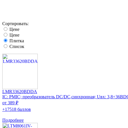
Сортировать:
Цене
Цене
Плитка
Список
LMR33620BDDA
IC: PMIC; преобразователь DC/DC,синхронная; Uвх: 3,8÷36ВD
от 389 ₽
+17518 баллов
Подробнее