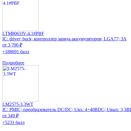
LTM8061IV-4.1#PBF
IC: driver; buck; контроллер заряда аккумуляторов; LGA77; 3А
от 3 700 ₽
+188691 балл
Подробнее
LM2575-3.3WT
IC: PMIC; преобразователь DC/DC; Uвх: 4÷40ВDC; Uвых: 3,3В
от 349 ₽
+5231 балл