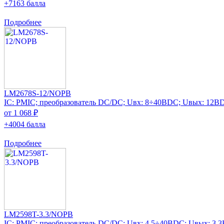
+7163 балла
Подробнее
LM2678S-12/NOPB
IC: PMIC; преобразователь DC/DC; Uвх: 8÷40ВDC; Uвых: 12ВD
от 1 068 ₽
+4004 балла
Подробнее
LM2598T-3.3/NOPB
IC: PMIC; преобразователь DC/DC; Uвх: 4,5÷40ВDC; Uвых: 3,