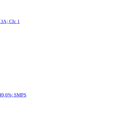
3А; Ch: 1
÷49,6%; SMPS