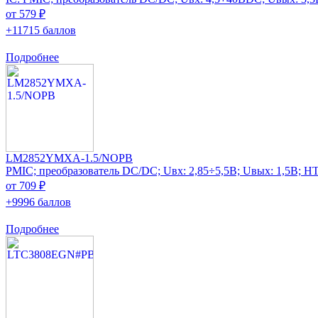
от 579 ₽
+11715 баллов
Подробнее
LM2852YMXA-1.5/NOPB
PMIC; преобразователь DC/DC; Uвх: 2,85÷5,5В; Uвых: 1,5В; 
от 709 ₽
+9996 баллов
Подробнее