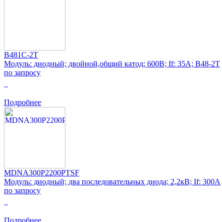
B481C-2T
Модуль: диодный; двойной,общий катод; 600В; If: 35А; B48-2T
по запросу
0
Подробнее
MDNA300P2200PTSF
Модуль: диодный; два последовательных диода; 2,2кВ; If: 300А
по запросу
0
Подробнее