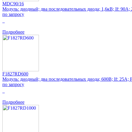
MDC90/16
Модуль: диодный; два последовательных диода; 1,6кВ; If: 90А
по запросу
0
Подробнее
F1827RD600
Модуль: диодный; два последовательных диода; 600В; If: 25А; 
по запросу
0
Подробнее