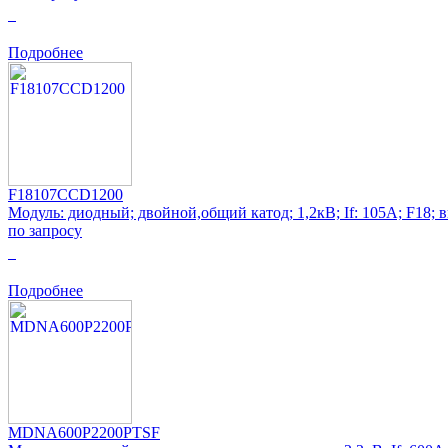
0
Подробнее
F18107CCD1200
Модуль: диодный; двойной,общий катод; 1,2кВ; If: 105А; F18; 
по запросу
0
Подробнее
MDNA600P2200PTSF