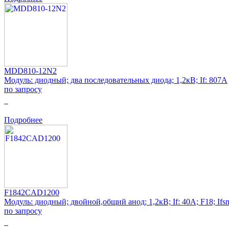
MDD810-12N2
Модуль: диодный; два последовательных диода; 1,2кВ; If: 807А
по запросу
0
Подробнее
F1842CAD1200
Модуль: диодный; двойной,общий анод; 1,2кВ; If: 40А; F18; Ifs
по запросу
0