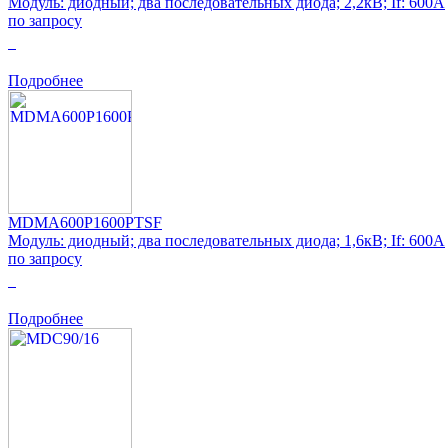
Модуль: диодный; два последовательных диода; 2,2кВ; If: 600А
по запросу
0
Подробнее
MDMA600P1600PTSF
Модуль: диодный; два последовательных диода; 1,6кВ; If: 600А
по запросу
0
Подробнее