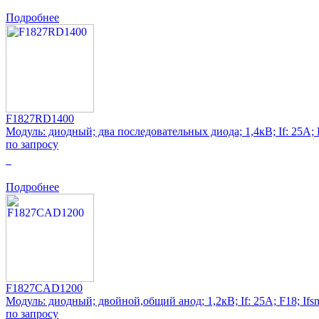
Подробнее
F1827RD1400
Модуль: диодный; два последовательных диода; 1,4кВ; If: 25А;
по запросу
0
Подробнее
F1827CAD1200
Модуль: диодный; двойной,общий анод; 1,2кВ; If: 25А; F18; Ifs
по запросу