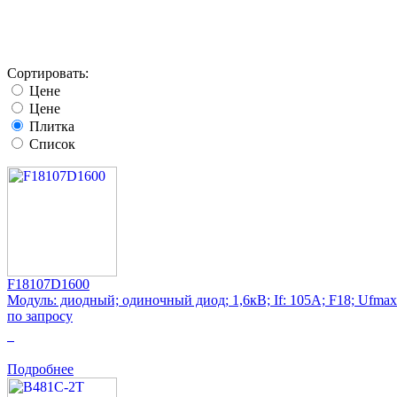
Сортировать:
Цене
Цене
Плитка
Список
F18107D1600
Модуль: диодный; одиночный диод; 1,6кВ; If: 105А; F18; Ufmax
по запросу
0
Подробнее