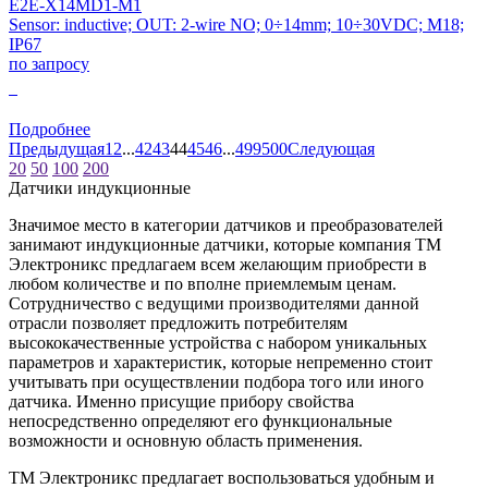
E2E-X14MD1-M1
Sensor: inductive; OUT: 2-wire NO; 0÷14mm; 10÷30VDC; M18;
IP67
по запросу
0
Подробнее
Предыдущая
1
2
...
42
43
44
45
46
...
499
500
Следующая
20
50
100
200
Датчики индукционные
Значимое место в категории датчиков и преобразователей
занимают индукционные датчики, которые компания ТМ
Электроникс предлагаем всем желающим приобрести в
любом количестве и по вполне приемлемым ценам.
Сотрудничество с ведущими производителями данной
отрасли позволяет предложить потребителям
высококачественные устройства с набором уникальных
параметров и характеристик, которые непременно стоит
учитывать при осуществлении подбора того или иного
датчика. Именно присущие прибору свойства
непосредственно определяют его функциональные
возможности и основную область применения.
ТМ Электроникс предлагает воспользоваться удобным и