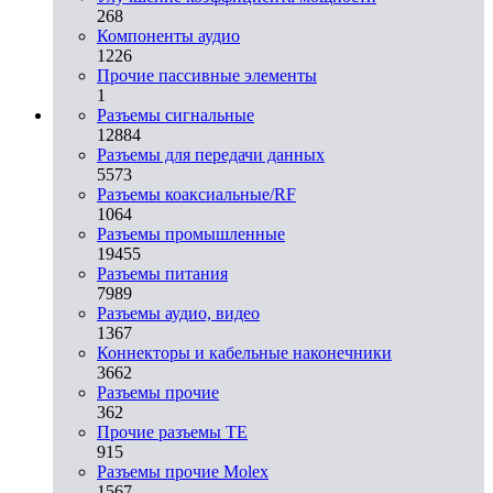
268
Компоненты аудио
1226
Прочие пассивные элементы
1
Разъeмы сигнальные
12884
Разъeмы для передачи данных
5573
Разъeмы коаксиальные/RF
1064
Разъeмы промышленные
19455
Разъeмы питания
7989
Разъeмы аудио, видео
1367
Коннекторы и кабельные наконечники
3662
Разъeмы прочие
362
Прочие разъемы TE
915
Разъемы прочие Molex
1567