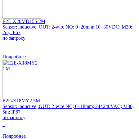
E2E-X20MD15S 2M
Sensor: inductive; OUT: 2-wire NO; 0÷20mm; 10÷30VDC; M30;
2m; IP67
по запросу
0
Подробнее
E2E-X18MY2 5M
Sensor: inductive; OUT: 2-wire NC; 0÷18mm; 24÷240VAC; M30;
5m; IP67
по запросу
0
Подробнее