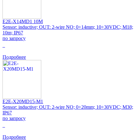
E2E-X14MD1 10M
Sensor: inductive; OUT: 2-wire NO; 0÷14mm; 10÷30VDC; M18;
10m; IP67
по запросу
0
Подробнее
E2E-X20MD15-M1
Sensor: inductive; OUT: 2-wire NO; 0÷20mm; 10÷30VDC; M30;
IP67
по запросу
0
Подробнее