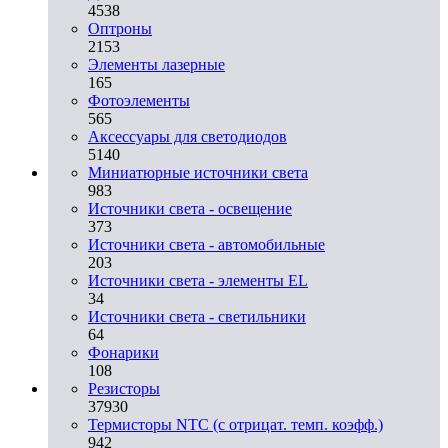
4538
Оптроны
2153
Элементы лазерные
165
Фотоэлементы
565
Аксессуары для светодиодов
5140
Миниатюрные источники света
983
Источники света - освещение
373
Источники света - автомобильные
203
Источники света - элементы EL
34
Источники света - светильники
64
Фонарики
108
Резисторы
37930
Термисторы NTC (с отрицат. темп. коэфф.)
942