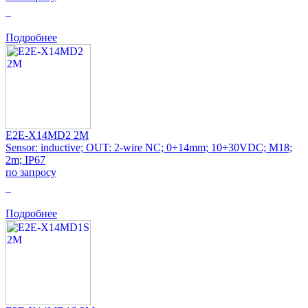
0
Подробнее
E2E-X14MD2 2M
Sensor: inductive; OUT: 2-wire NC; 0÷14mm; 10÷30VDC; M18;
2m; IP67
по запросу
0
Подробнее