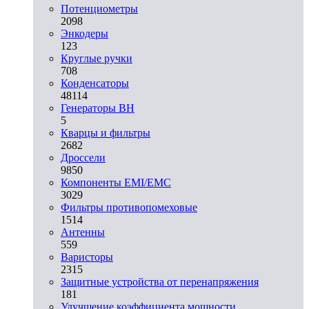
Потенциометры
2098
Энкодеры
123
Круглые ручки
708
Конденсаторы
48114
Генераторы ВН
5
Кварцы и фильтры
2682
Дроссели
9850
Компоненты EMI/EMC
3029
Фильтры противопомеховые
1514
Антенны
559
Варисторы
2315
Защитные устройства от перенапряжения
181
Улучшение коэффициента мощности