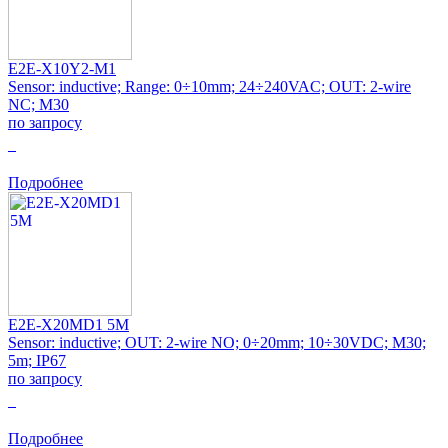
E2E-X10Y2-M1
Sensor: inductive; Range: 0÷10mm; 24÷240VAC; OUT: 2-wire
NC; M30
по запросу
0
Подробнее
E2E-X20MD1 5M
Sensor: inductive; OUT: 2-wire NO; 0÷20mm; 10÷30VDC; M30;
5m; IP67
по запросу
0
Подробнее