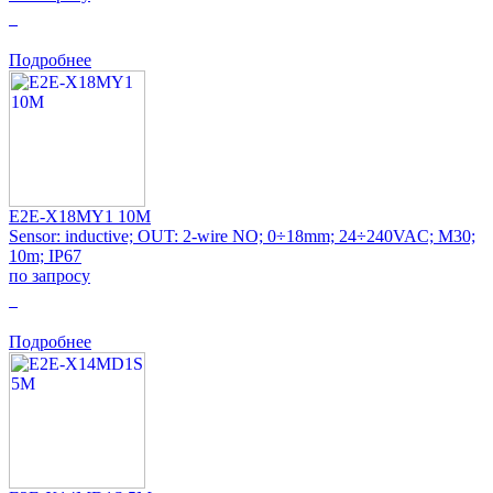
0
Подробнее
E2E-X18MY1 10M
Sensor: inductive; OUT: 2-wire NO; 0÷18mm; 24÷240VAC; M30;
10m; IP67
по запросу
0
Подробнее