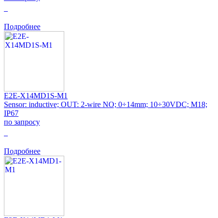
0
Подробнее
E2E-X14MD1S-M1
Sensor: inductive; OUT: 2-wire NO; 0÷14mm; 10÷30VDC; M18;
IP67
по запросу
0
Подробнее