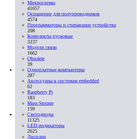
Микросхемы
41657
Оснащение для полупроводников
4574
Программаторы и стирающие устройства
208
Комплекты пусковые
3237
Модули связи
1662
Obsolete
39
Одноплатные компьютеры
287
Аксессуары к системам embedded
62
Raspberry Pi
183
Mass Storage
159
Светодиоды
11325
LED индикаторы
2025
Дисплеи